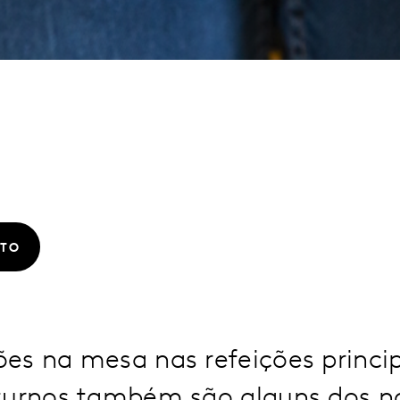
ATO
es na mesa nas refeições princip
turnos também são alguns dos n