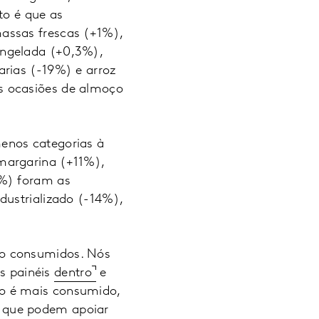
to é que as
assas frescas (+1%),
ongelada (+0,3%),
arias (-19%) e arroz
s ocasiões de almoço
enos categorias à
margarina (+11%),
2%) foram as
dustrializado (-14%),
ão consumidos. Nós
s painéis
dentro
e
to é mais consumido,
 que podem apoiar