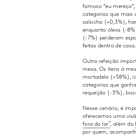
famoso “eu mereço”, 
categorias que mais 
salsicha (+0,3%), h
enquanto óleos (-8%)
(-7%) perderam espa
feitas dentro de casa
Outra refeição impor
mesa. Os itens à mes
mortadela (+58%), io
categorias que ganha
requeijão (-3%), bis
Nesse cenário, é im
oferecemos uma visã
fora do lar
, além do
por quem, acompanha