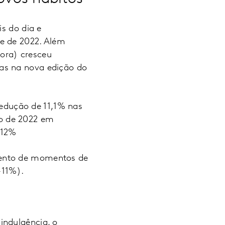
is do dia e
 e de 2022. Além
ora) cresceu
as na nova edição do
 redução de 11,1% nas
o de 2022 em
m 12%
mento de momentos de
+11%).
indulgência, o