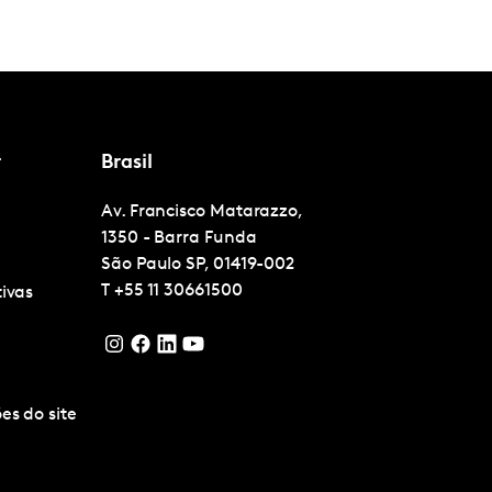
r
Brasil
Av. Francisco Matarazzo,
1350 - Barra Funda
São Paulo
SP, 01419-002
T
+55 11 30661500
tivas
es do site