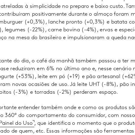
atreladas à simplicidade no preparo e baixo custo. Tan
contribuíram positivamente durante o almoço foram m
amburguer (+0,3%), lanche pronto (+0,3%) e batata c
, legumes (-22%), carne bovina (-4%), ervas e especi
ço na mesa do brasileiro e impulsionaram a queda na
.
tante do dia, o café da manhã também passou a ter m
ase reduziram em 6% no último ano e, nesse cenário 
gurte (+53%), leite em pó (+19) e pão artesanal (+6
ram novas ocasiões de uso. Já leite UHT (-8%), pão in
coitos (-3%) e torradas (-2%) perderam espaço.
portante entender também onde e como os produtos s
o 360º do comportamento do consumidor, com nosso
Painel do Uso
, que identifica o momento que o produ
do de quem, etc. Essas informações são ferramentas