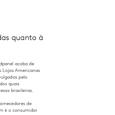
das quanto à
ldpanel acaba de
as Lojas Americanas
vulgados pelo
 dos quais
sas brasileiras.
fornecedores de
em é o consumidor