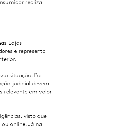
nsumidor realiza
nas Lojas
ores e representa
terior.
sa situação. Por
ação judicial devem
is relevante em valor
gências, visto que
 ou online. Já na