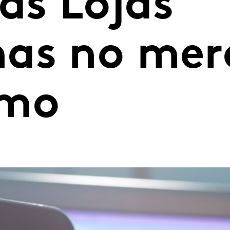
das Lojas
as no mer
umo