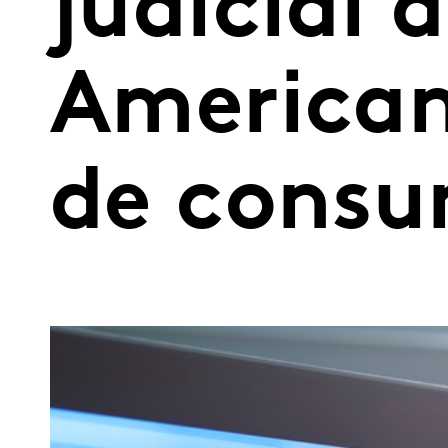
judicial 
American
de cons