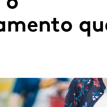
 o
mento que
a