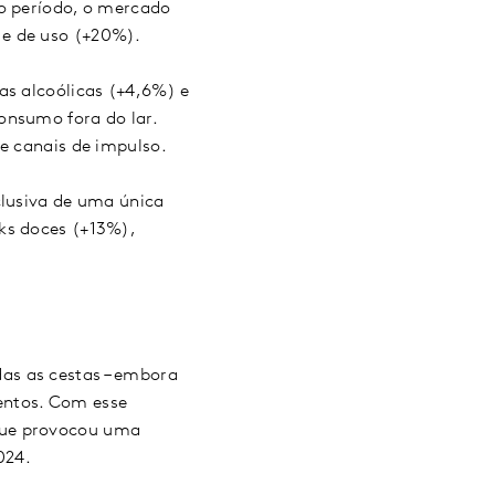
mo período, o mercado
 e de uso (+20%).
as alcoólicas (+4,6%) e
onsumo fora do lar.
 e canais de impulso.
clusiva de uma única
ks doces (+13%),
as as cestas – embora
entos. Com esse
que provocou uma
2024.