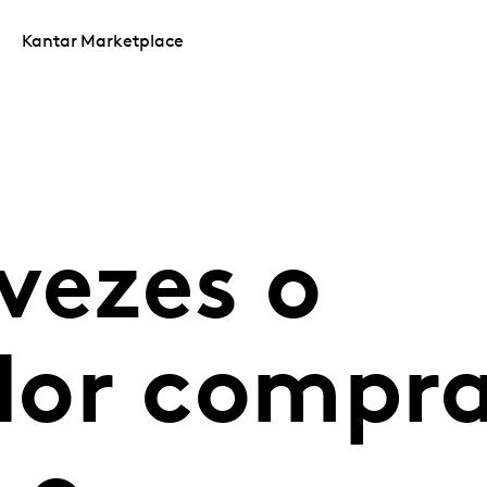
Kantar Marketplace
vezes o
dor compr