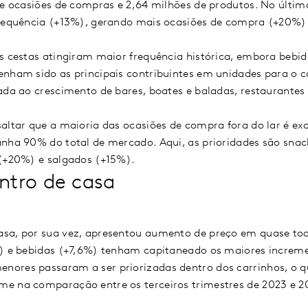
de ocasiões de compras e 2,64 milhões de produtos. No últi
frequência (+13%), gerando mais ocasiões de compra (+20%)
s cestas atingiram maior frequência histórica, embora bebid
enham sido as principais contribuintes em unidades para o c
ada ao crescimento de bares, boates e baladas, restaurantes
altar que a maioria das ocasiões de compra fora do lar é ex
anha 90% do total de mercado. Aqui, as prioridades são snac
 (+20%) e salgados (+15%).
tro de casa
sa, por sua vez, apresentou aumento de preço em quase tod
%) e bebidas (+7,6%) tenham capitaneado os maiores increm
ores passaram a ser priorizadas dentro dos carrinhos, o 
e na comparação entre os terceiros trimestres de 2023 e 