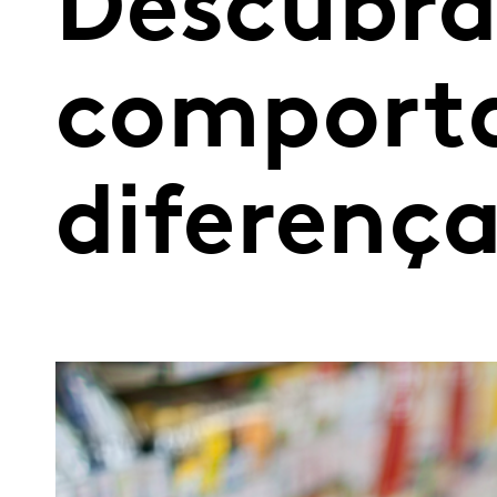
Descubra
comporta
diferenç