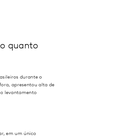
ro quanto
sileiros durante o
fora, apresentou alta de
so levantamento
lar, em um único