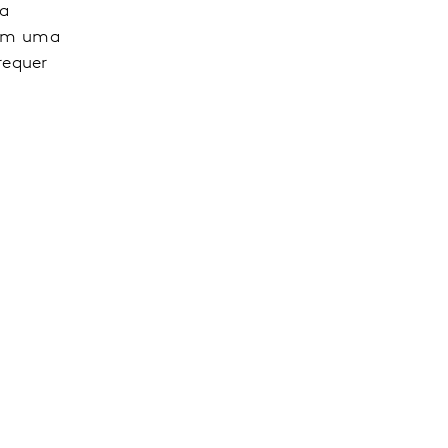
na
 têm uma
requer